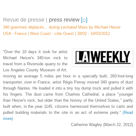
Revue de presse |
p
ress review
[⌂]
340 grammes déplacés... during Levitated Mass by Michael Heizer
USA - France | West Coast -
c
ôte Ouest | 28/02 - 10/03/2012
“Over the 10 days it took for artist
Michael Heizer's 340-ton rock to
travel from a Riverside quarry to the
Los Angeles County Museum of Art,
moving an average 5 miles per hour in a specially built, 260-foot-long
transporter, over in France, artist Régis Perray moved 340 grams of dust
through Nantes. He loaded it into a tiny toy dump truck and pulled it with
his fingers. The dust came from Chartres Cathedral, a place "younger
than Heizer's rock, but older than the history of the United States," partly
built when, in the ye
ar 1145, citizens harnessed themselves to carts and
pulled building materials to the site in an act of extreme piety.
”
(Read
more)
Catherine Wagley (March 22, 2012)