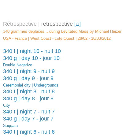
Rétrospective
|
retrospective
[⌂]
340 grammes déplacés... during Levitated Mass by Michael Heizer
USA - France | West Coast -
c
ôte Ouest | 28/02 - 10/03/2012
340 t | night 10 - nuit 10
340 g | day 10 - jour 10
Double Negative
340 t | night 9 - nuit 9
340 g | day 9 - jour 9
Ceremonial city | Undergrounds
340 t | night 8 - nuit 8
340 g | day 8 - jour 8
City
340 t | night 7 - nuit 7
340 g | day 7 - jour 7
Saqqara
340 t | night 6 - nuit 6