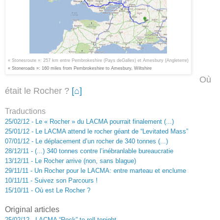
«
Stonesroute
»
: 257 km entre Pembrokeshire (
P
ays
de
G
alles
)
et
Amesbury (A
n
gleterre)
«
Stone
r
o
ads
»:
160 miles from Pembrokeshire to Amesbury, Wiltshire
Où
était le Rocher ?
[⌂]
Traductions
25/02/12 - Le « Rocher » du LACMA pourrait finalement (...)
25/01/12 - Le LACMA attend le rocher géant de “Levitated Mass”
07/01/12 - Le déplacement d’un rocher de 340 tonnes
(
...)
28/12/11 - (...) 340 tonnes contre l’inébranlable bureaucratie
13/12/11 - Le Rocher arrive (non, sans blague)
29/11/11 - Un Rocher pour le LACMA: entre marteau et enclume
10/11/1
1
- Suivez son Parcours !
15/10/11 - Où est Le Rocher ?
Original articles
25/02/12 - LACMA “Rock” to roll tonight