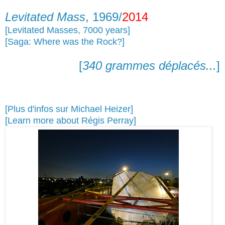
Levitated Mass
, 1969/
2014
[Levitated Masses
, 7000 years
]
[Saga: Where was the Rock?]
[
340 grammes déplacés...
]
[Plus d'infos sur Michael Heizer]
[Learn more about Régis Perray]