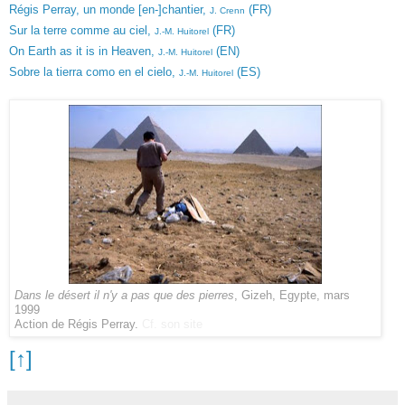
Régis Perray, un monde [en-]chantier,
(FR)
J. Crenn
Sur la terre comme au ciel,
(FR)
J.-M. Huitorel
On Earth as it is in Heaven,
(EN)
J.-M. Huitorel
Sobre la tierra como en el cielo,
(ES)
J.-M. Huitorel
Dans le désert il n'y a pas que des pierres
, Gizeh, Egypte, mars
1999
Action de Régis Perray.
Cf. son site
[↑]