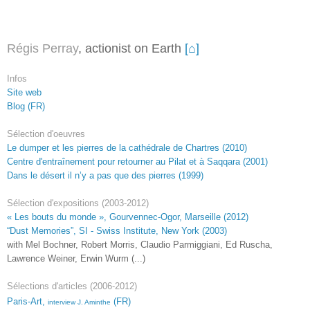
Régis Perray
, actionist
on Earth
[⌂]
Infos
Site web
Blog (FR)
Séle
ction
d'
oeuvres
Le dumper et les pierres de la cathédrale de Chartres (2010)
Centre d'entraînement pour retourner au Pilat et à Saqqara (2001)
Dans le désert il n’y a pas que des pierres (1999)
Sélection d'
e
xpositions (2003-2012)
« Les bouts du monde », Gourvennec-Ogor, Marseille (2012)
“Dust Memories”, SI - Swiss Institute, New York (2003)
with Mel Bochner, Robert Morris, Claudio Parmiggiani, Ed Ruscha,
Lawrence Weiner, Erwin Wurm (...)
Sélections d'articles (
2006
-2012)
Paris-Art,
(FR)
interview J. Aminthe