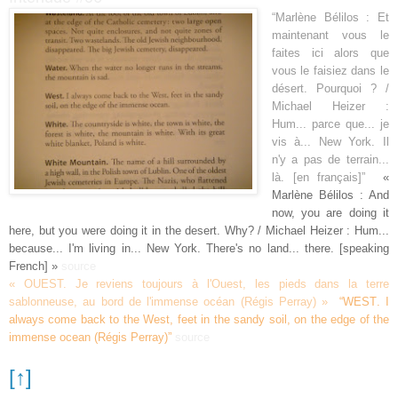
“
Marlène Bélilos : Et
maintenant vous le
faites ici alors que
vous le faisiez dans le
désert. Pourquoi ? /
Micha
el Heizer :
Hum... parce que... je
vis à..
. New York. Il
n'y a pas de terrain...
là.
[en français]
”
«
Marlène Bélilos : And
now, you are doing it
here, but you were doing it in the desert. Why?
/ Michael Heizer :
Hum...
because... I'm living in... New York. There's no land... there.
[
speaking
French
]
»
source
« OUEST
. Je reviens toujours à l'Ouest, les pieds dans la terre
sablonneuse, au bord de l'immense océan
(Régis Perray) »
“
WEST
. I
always come back to the West, feet in the sandy soil, on the edge of the
immense ocean (Régis Perray)
”
source
[↑]