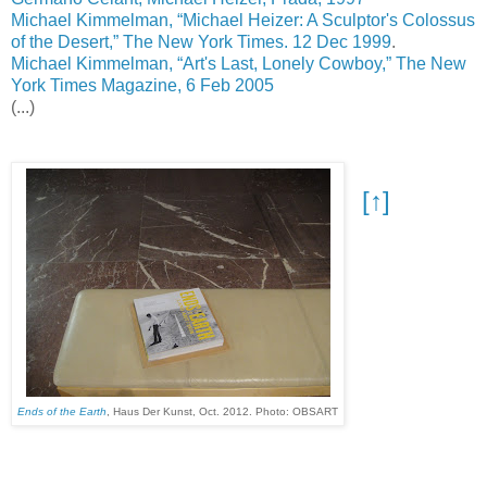
Michael Kimmelman, “Michael Heizer: A Sculptor's Colossus
of the Desert,” The New York Times. 12 Dec 1999
.
Michael Kimmelman, “Art's Last, Lonely Cowboy,” The New
York Times Magazine, 6 Feb 2005
(...)
[↑]
Ends of the Earth
, Haus Der Kunst, Oct. 2012. Photo: OBSART