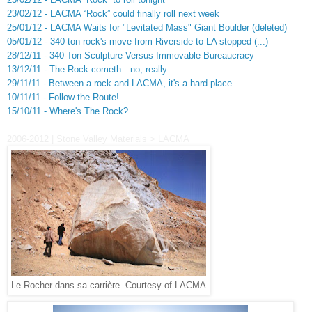
23/02/12 - LACMA “Rock” could finally roll next week
25/01/12 - LACMA Waits for "Levitated Mass" Giant Boulder (deleted)
05/01/12 - 340-ton rock's move from Riverside to LA stopped (...)
28/12/11 - 340-Ton Sculpture Versus Immovable Bureaucracy
13/12/11 - The Rock cometh—no, really
29/11/11 - Between a rock and LACMA, it's a hard place
10/11/1
1
- Follow the Route!
15/10/11 - Where's The Rock?
2006-2012 | Stone Valley Materials > LACMA
Le Rocher dans sa carrière. Courtesy of LACMA