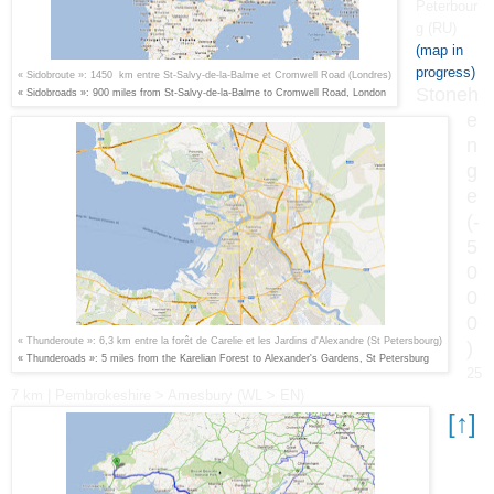
Peterbour
g (RU)
(map in
progress)
«
Sidobroute
»
: 1450 km entre S
t-
Salvy
-
de
-
la
-Balme et
Cromwell Road
(
Londres)
Stoneh
«
Sidobroads
»
: 900 miles from
St-Salvy-de-la-Balme to
Cromwell Road
, London
e
n
g
e
(-
5
0
0
0
«
Thunde
route
»
: 6,3 km entre la forêt de Carelie et
les Jardins d'Alexandre (St Petersbour
g)
)
«
Thunderoads
»
:
5 miles from the Karelian Forest to Alexander
's
Gardens
, St
Petersburg
25
7 km
|
Pembrokeshire > Amesbu
ry (
WL > EN)
[↑]