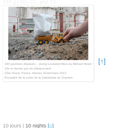
340 g | day 10 - jour 10
[↑]
340 grammes déplacés... during Levitated Mass by Michael Heizer
10e et dernier jour du déplacement
Côte Ouest, France, Nantes, février/mars 2012
Poussière de la voûte de la Cathédrale de Chartres
10 jours
|
10 nights
[⌂]