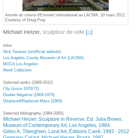
Arrivée du convoi d'Emmert International au LACMA, 10 mars 2012.
Courtesy of Doug Pray
Michael Heizer,
sculpteur de vide
[⌂]
Infos
Nick Tarasen (unofficial website)
Los Angeles County Museum of Art (LACMA)
MOCA Los Angeles
Menil Collection
Selecte
d works
(1969-2012)
City (since 1970/72)
Double Negative
(
1969-1970)
Displaced/Replaced Mass
(
1969)
Selected bibliography (1984-2005)
Michael Heizer: Sculpture in Reverse
. Ed. Julia Brown,
Museum of Contemporary Art, Los Angeles, 1984.
Gilles A. Tiberghien, Land Art, Éditions Carré, 1993 - 2012
Germano Celant, Michael Heizer, Prada, 1997