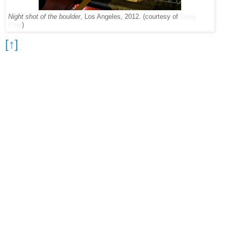
Night shot of the boulder
, Los Angeles, 2012.
(courtesy of
Doug
Pray
)
[↑]