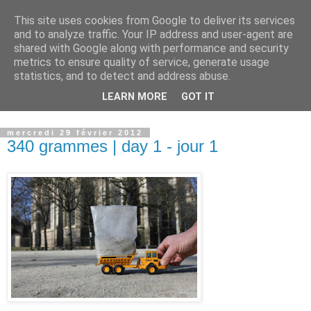
This site uses cookies from Google to deliver its services
Observatoire du Land Art
and to analyze traffic. Your IP address and user-agent are
shared with Google along with performance and security
metrics to ensure quality of service, generate usage
Lieu d'archivage, de recherche et de transmission du Land
statistics, and to detect and address abuse.
Art...................... place for archiving, researching and
LEARN MORE
GOT IT
transmitting Land Art
mercredi 29 février 2012
340 grammes | day 1 - jour 1