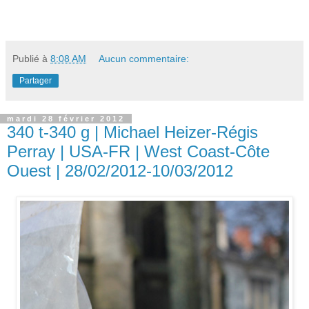
Publié à
8:08 AM
Aucun commentaire:
Partager
mardi 28 février 2012
340 t-340 g | Michael Heizer-Régis
Perray | USA-FR | West Coast-Côte
Ouest | 28/02/2012-10/03/2012