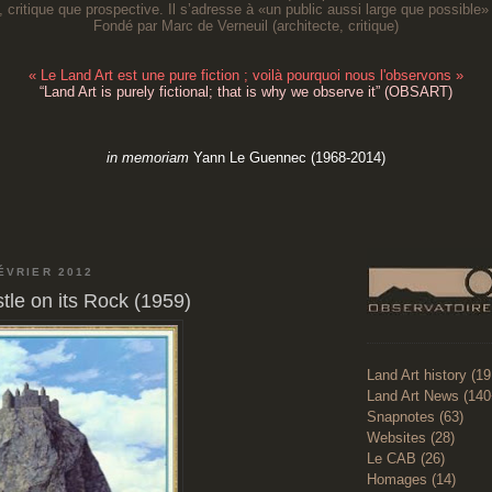
, critique que prospective. Il s’adresse à «un public aussi large que possible» 
Fondé par Marc de Verneuil (architecte, critique
)
«
Le Land Art est une pure fiction ; voilà pourquoi nous l'observons
»
“
Land Art is purely fictional; that is why we observe it
” (OBSART)
in memoriam
Yann Le Guennec (1968-2014)
ÉVRIER 2012
tle on its Rock (1959)
Land Art history (1
Land Art News (140
Snapnotes (63)
Websites (28)
Le CAB (26)
Homages (14)