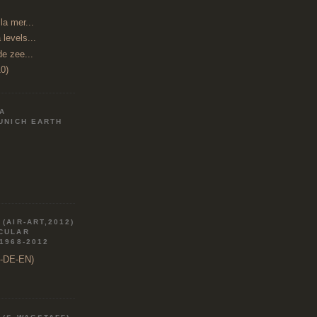
a mer...
 levels...
de zee...
0)
IA
MUNICH EARTH
(AIR-ART,2012)
RCULAR
 1968-2012
R-DE-EN)