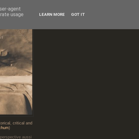
user-agent
erate usage
LEARN MORE
GOT IT
RT
...........
RT
rical, critical and
chum
)
 perspective aussi