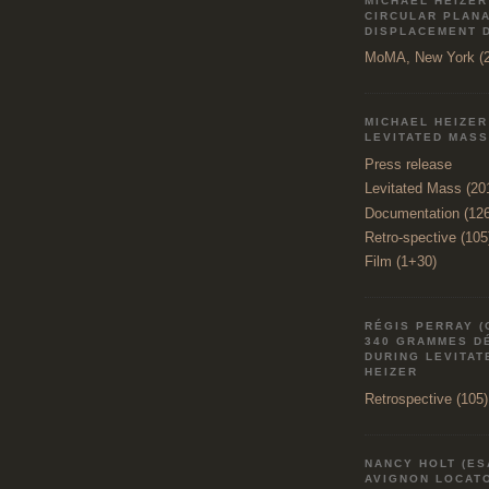
MICHAEL HEIZER
CIRCULAR PLAN
DISPLACEMENT 
MoMA, New York (2
MICHAEL HEIZER
LEVITATED MASS
Press release
Levitated Mass (20
Documentation (12
Retro-spective (105
Film (1+30)
RÉGIS PERRAY (
340 GRAMMES D
DURING LEVITAT
HEIZER
Retrospective (105)
NANCY HOLT (ES
AVIGNON LOCATO