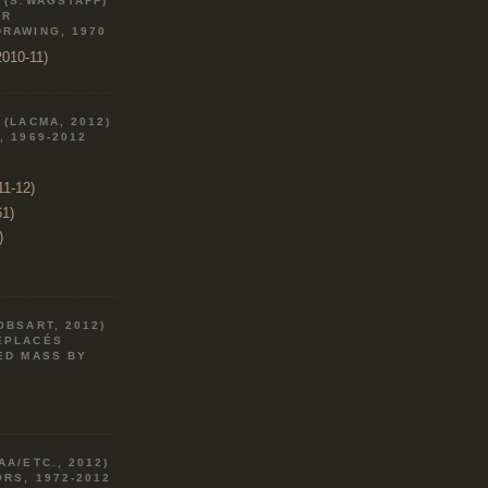
 (S.WAGSTAFF)
AR
DRAWING, 1970
010-11)
 (LACMA, 2012)
, 1969-2012
11-12)
61)
)
OBSART, 2012)
ÉPLACÉS
ED MASS BY
AA/ETC., 2012)
RS, 1972-2012