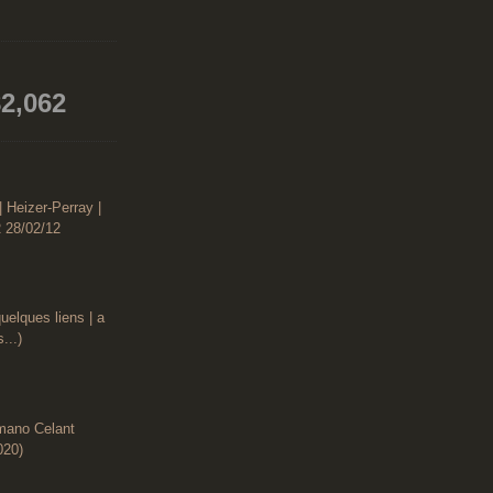
2,062
| Heizer-Perray |
 28/02/12
uelques liens | a
...)
rmano Celant
020)