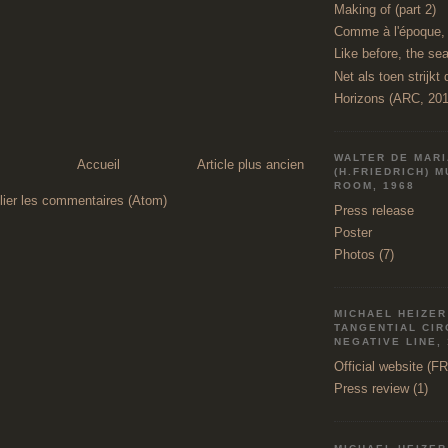
Making of (part 2)
Comme à l'époque, l
Like before, the sea
Net als toen strijkt 
Horizons (ARC, 201
WALTER DE MAR
Accueil
Article plus ancien
(H.FRIEDRICH) 
ROOM, 1968
lier les commentaires (Atom)
Press release
Poster
Photos (7)
MICHAEL HEIZER 
TANGENTIAL CI
NEGATIVE LINE,
Official website (F
Press review (1)