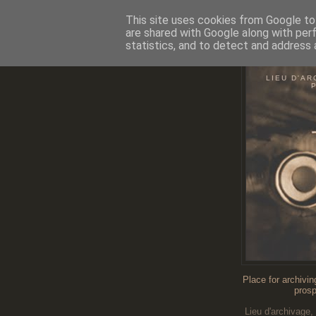
This site uses cookies from Google to 
are shared with Google along with per
statistics, and to detect and address 
O
LIEU D'AR
Place for archivin
prosp
Lieu d'archivage,