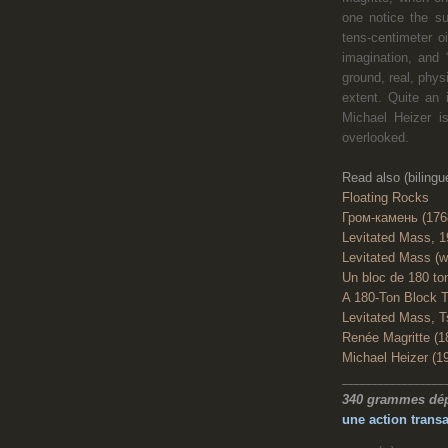
one notice the su
tens-centimeter oi
imagination, and 
ground, real, phys
extent. Quite an 
Michael Heizer is
overlooked.
Read also (bilingu
Floating Rocks
Гром-камень (1768
Levitated Mass, 1
Levitated Mass (w
Un bloc de 180 t
A 180-Ton Block 
Levitated Mass, T
Renée Magritte (1
Michael Heizer (1
_________________
340 grammes dé
une action transa