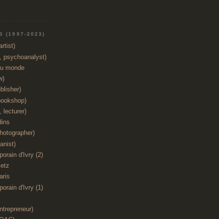
 (1997-2023)
rtist)
t, psychoanalyst)
du monde
w)
blisher)
bookshop)
 lecturer)
dins
hotographer)
anist)
orain d'Ivry (2)
etz
aris
orain d'Ivry (1)
ntrepreneur)