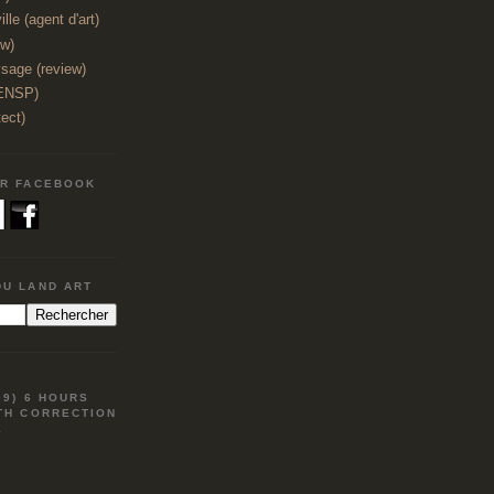
lle (agent d'art)
ew)
sage (review)
(ENSP)
tect)
UR FACEBOOK
DU LAND ART
09) 6 HOURS
TH CORRECTION
E