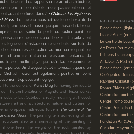
 riche de sens. Les rapports entre art et architecture,
 ou encore taille et échelle, nous paraissent en effet
 tout autant de force dans
Le Château des Pyrénées
ted Mass
. Le tableau nous dit quelque chose de la
COLLABORATIONS
a sculpture nous dit aussi quelque chose du tableau.
Franck Ancel (light a
mpression de sentir le poids du rocher peint par
Franck Ancel (artis
n pense au rocher déplacé de Heizer. Et à cela vient
Le Centre du bout 
nt dialogue qui s'instaure entre une huile sur toile de
Art Press (art revie
s de centimètres accrochée au mur, convoquant par
Éditions Lutanie (pu
ire, et une installation de plusieurs centaines de
A Balzac A Rodin (
s le sol, réelle, physique, qu'il faut expérimenter
te la portée. Un dialogue plutôt intéressant quand on
Franck Ancel (artist,
ue Michael Heizer est également
peintre, un point
Collège des Bernar
eusement trop souvent négligé.
Raphaël Chipault (p
ff to the editors of
Kunst Blog
for having the idea to
Robert Piéchaud (pi
ence. The confrontation of Magritte and Heizer works,
Centre d'art contemp
ir website last October, is really meaningful. Indeed,
Centre Pompidou M
between art and architecture, nature and culture, or
Centre Pompidou P
eems to appear with equal force in
The Castle of the
Centre d'art contemp
Levitated Mass
. The painting tells something of the
e sculpture also tells something of the painting. It
Fondation Air & Art
if one feels the weight of the rock painted by
Christian Mayeur (e
e consider Heizer’s displaced rock. On top of that,