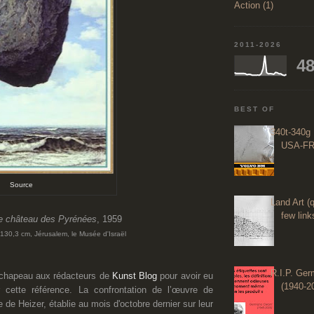
Action (1)
2011-2026
48
BEST OF
340t-340g 
USA-FR
Source
Land Art (q
few links
 château des Pyrénées
, 1959
x 130,3 cm, Jérusalem, le Musée d'Israël
R.I.P. Ge
 chapeau aux rédacteurs de
Kunst Blog
pour avoir eu
(1940-2
ir cette référence. La confrontation de l’œuvre de
e de Heizer, établie
au mois d'octobre dernier
sur leur