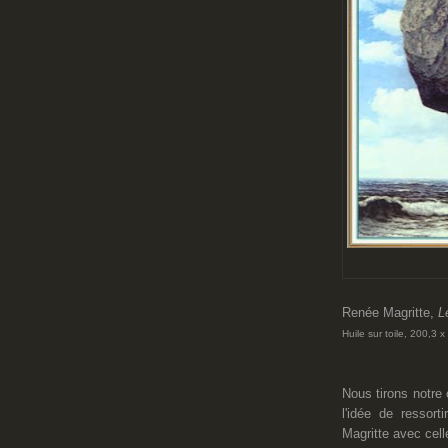
Renée Magritte,
Le
Huile sur toile, 200,3 
Nous tirons notre
l'idée de ressort
Magritte avec cell