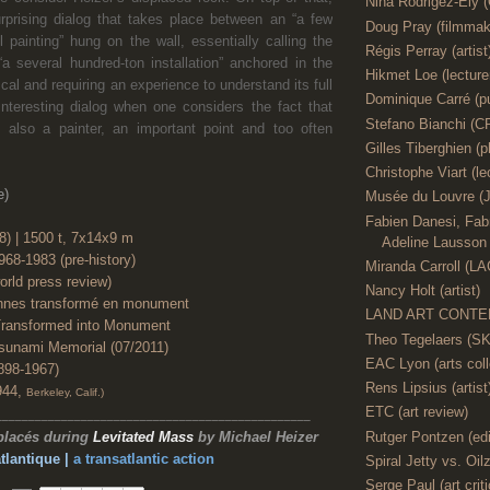
Nina Rodrigez-Ely 
rprising dialog that takes place between an “a few
Doug Pray (filmmak
l painting” hung on the wall, essentially calling the
Régis Perray (artist
“a several hundred-ton installation” anchored in the
Hikmet Loe (lecture
ical and requiring an experience to understand its full
Dominique Carré (pu
interesting dialog when one considers the fact that
Stefano Bianchi
 also a painter, an important point and too often
Gilles Tiberghien (p
Christophe Viart (le
e)
Musée du Louvre (J
Fabien Danesi, Fabr
) | 1500 t, 7x14x9 m
Adeline Lausson (
968-1983 (pre-history)
Miranda Carroll (L
orld press review)
Nancy Holt (artist)
onnes transformé en monument
LAND ART CONTE
Transformed into Monument
Theo Tegelaers (S
sunami Memorial (07/2011)
EAC Lyon (arts coll
898-1967)
Rens Lipsius (artist
944,
Berkeley,
Calif.)
ETC (art review)
_______________________________
_________________
Rutger Pontzen (edi
placés during
Levitated Mass
by Michael Heizer
tlantique |
a transatlantic action
Spiral Jetty vs. Oilz
Serge Paul (art criti