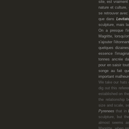
site, est vraiment
nature et culture,
se retrouver avec
que dans
Levita
sculpture, mais l
On a presque l'i
Magritte, lorsqu'o
s'ajouter l'étonna
quelques dizaine
essence l'imagina
tonnes ancrée dan
pour en saisir tou
songe au fait q
important malheur
We take our hats o
dig out this refer
established on the
the relationship 
size and scale, s
Pyrenees
that in
sculpture, but th
almost seems as 
Magritte, when on