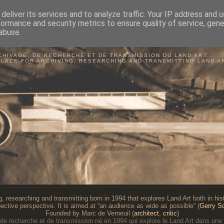
deliver its services and to analyze traffic. Your IP address and 
formance and security metrics to ensure quality of service, gen
abuse.
BSERVATOIRE DU LAND A
CHIVAGE, DE RECHERCHE ET DE TRANSMISSION DU LAND ART...........
PLACE FOR ARCHIVING, RESEARCHING AND TRANSMITTING LAND A
g, researching and transmitting born in 1994 that explores Land Art both in histo
ective perspective. It is aimed at “an audience as wide as possible” (
Gerry S
Founded by Marc de Verneuil (
architect
,
critic
)
 de recherche et de transmission né en 1994 qui explore le Land Art dans une