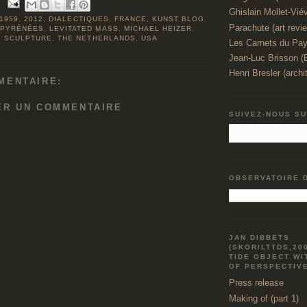
Ghislain Mollet-Viévi
1959
,
2012
,
DIALECTIQUES
,
FRANCE
,
KUNST BLOG
,
Parachute (art revi
 PYRÉNÉES
,
LEVITATED MASS
,
MICHAEL HEIZER
,
,
SCULPTURE
,
THE NETHERLANDS
,
USA
Les Carnets du Pay
Jean-Luc Brisson 
Henri Bresler (archi
MENTAIRE:
ER UN COMMENTAIRE
SUIVEZ-NOUS S
OBSERVATOIRE 
JAN DIBBETS
(SKOR/LTTDS,20
TIDE OBJECT WI
OF PERSPECTIV
Press release
Making of (part 1)