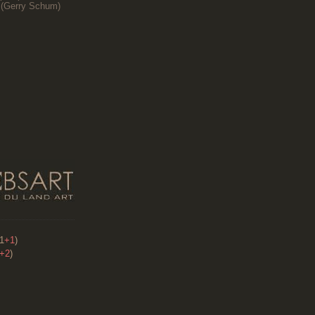
(
Gerry Schum)
91
+1
)
+2
)