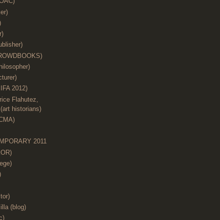
(OAC)
er)
)
r)
blisher)
 (CROWDBOOKS)
hilosopher)
cturer)
IFA 2012)
ice Flahutez,
art historians)
ACMA)
MPORARY 2011
KOR)
ege)
)
tor)
illa (blog)
c)