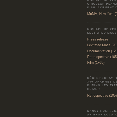
MICHAEL HEIZER
CIRCULAR PLAN
DISPLACEMENT 
MoMA, New York (2
MICHAEL HEIZER
LEVITATED MASS
Press release
Levitated Mass (20
Documentation (12
Retro-spective (105
Film (1+30)
RÉGIS PERRAY (
340 GRAMMES D
DURING LEVITAT
HEIZER
Retrospective (105)
NANCY HOLT (ES
AVIGNON LOCATO