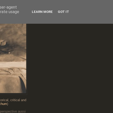
user-agent
erate usage
LEARN MORE
GOT IT
RT
...........
RT
rical, critical and
chum
)
 perspective aussi