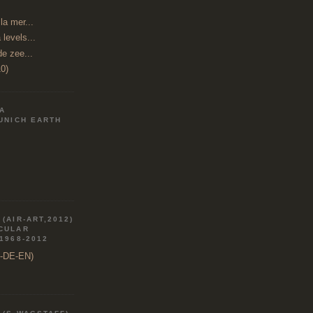
a mer...
 levels...
de zee...
0)
IA
MUNICH EARTH
(AIR-ART,2012)
RCULAR
 1968-2012
R-DE-EN)