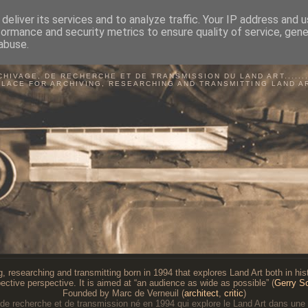
deliver its services and to analyze traffic. Your IP address and 
formance and security metrics to ensure quality of service, gen
abuse.
BSERVATOIRE DU LAND A
CHIVAGE, DE RECHERCHE ET DE TRANSMISSION DU LAND ART...........
PLACE FOR ARCHIVING, RESEARCHING AND TRANSMITTING LAND A
g, researching and transmitting born in 1994 that explores Land Art both in histo
ective perspective. It is aimed at “an audience as wide as possible” (
Gerry S
Founded by Marc de Verneuil (
architect
,
critic
)
 de recherche et de transmission né en 1994 qui explore le Land Art dans une