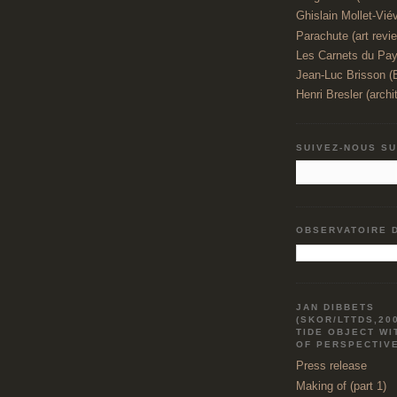
Ghislain Mollet-Viévi
Parachute (art revi
Les Carnets du Pay
Jean-Luc Brisson 
Henri Bresler (archi
SUIVEZ-NOUS S
OBSERVATOIRE 
JAN DIBBETS
(SKOR/LTTDS,20
TIDE OBJECT WI
OF PERSPECTIV
Press release
Making of (part 1)