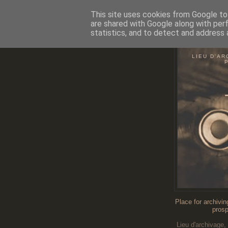
This site uses cookies from Google to 
are shared with Google along with per
statistics, and to detect and address 
O
LIEU D'AR
Place for archivin
prosp
Lieu d'archivage,