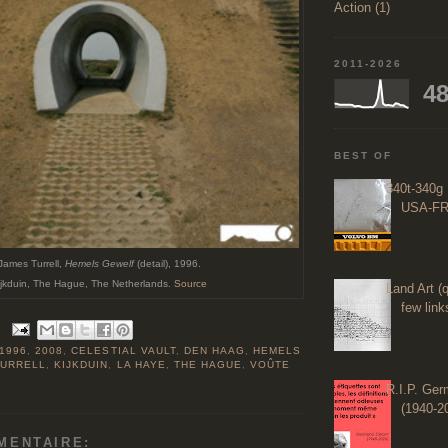
Action (1)
2011-2026
48
BEST OF
340t-340g 
USA-FR
James Turrell,
Hemels Gewelf
(detail), 1996.
ijkduin, The Hague, The Netherlands.
Source
Land Art (q
few links
1996
,
2008
,
CELESTIAL VAULT
,
DEN HAAG
,
HEMELS
TURRELL
,
KIJKDUIN
,
LA HAYE
,
THE HAGUE
,
VOÛTE
R.I.P. Ge
(1940-2
MENTAIRE: