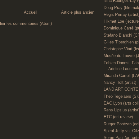
Nina Rodrigez-Ely 
Doug Pray (filmmak
Accueil
Article plus ancien
Régis Perray (artist
Hikmet Loe (lecture
lier les commentaires (Atom)
Dominique Carré (pu
Stefano Bianchi
Gilles Tiberghien (p
Christophe Viart (le
Musée du Louvre (J
Fabien Danesi, Fabr
Adeline Lausson (
Miranda Carroll (L
Nancy Holt (artist)
LAND ART CONTE
Theo Tegelaers (S
EAC Lyon (arts coll
Rens Lipsius (artist
ETC (art review)
Rutger Pontzen (edi
Spiral Jetty vs. Oilz
Serge Paul (art criti