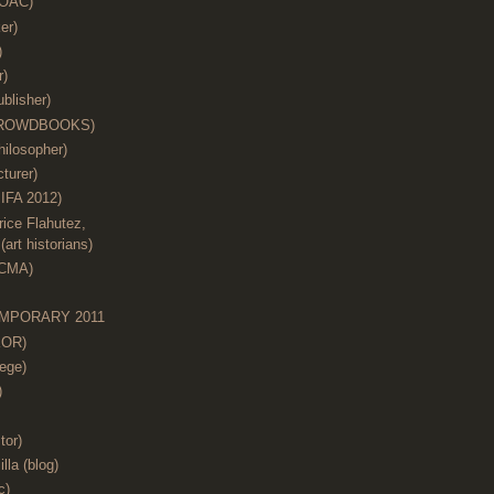
(OAC)
er)
)
r)
blisher)
 (CROWDBOOKS)
hilosopher)
cturer)
IFA 2012)
ice Flahutez,
art historians)
ACMA)
MPORARY 2011
KOR)
ege)
)
tor)
illa (blog)
c)