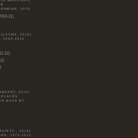
 (S.WAGSTAFF)
AR
DRAWING, 1970
010-11)
 (LACMA, 2012)
, 1969-2012
11-12)
61)
)
OBSART, 2012)
ÉPLACÉS
ED MASS BY
AA/ETC., 2012)
RS, 1972-2012