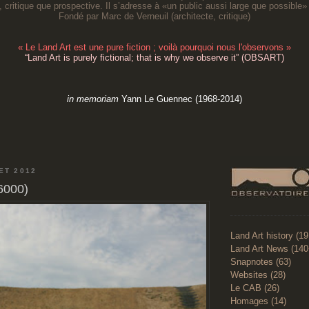
, critique que prospective. Il s’adresse à «un public aussi large que possible» 
Fondé par Marc de Verneuil (architecte, critique
)
«
Le Land Art est une pure fiction ; voilà pourquoi nous l'observons
»
“
Land Art is purely fictional; that is why we observe it
” (OBSART)
in memoriam
Yann Le Guennec (1968-2014)
ET 2012
(6000)
Land Art history (1
Land Art News (140
Snapnotes (63)
Websites (28)
Le CAB (26)
Homages (14)