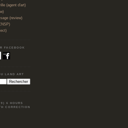
lle (agent d'art)
ew)
sage (review)
(ENSP)
tect)
UR FACEBOOK
DU LAND ART
09) 6 HOURS
TH CORRECTION
E