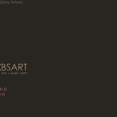
(
Gerry Schum)
91
+1
)
+2
)