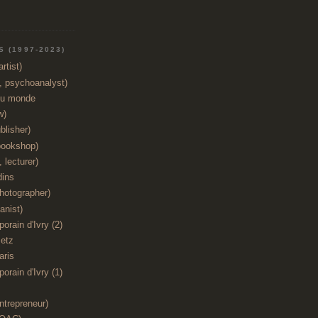
 (1997-2023)
rtist)
t, psychoanalyst)
du monde
w)
blisher)
bookshop)
 lecturer)
dins
hotographer)
anist)
orain d'Ivry (2)
etz
aris
orain d'Ivry (1)
ntrepreneur)