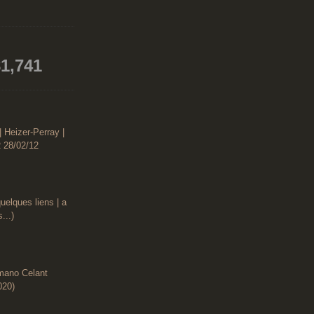
1,741
| Heizer-Perray |
 28/02/12
uelques liens | a
...)
rmano Celant
020)