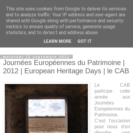
This site uses cookies from Google to deliver its services
Observatoire du Land Art
and to analyze traffic. Your IP address and user-agent are
shared with Google along with performance and security
metrics to ensure quality of service, generate usage
Lieu d'archivage, de recherche et de transmission du Land
statistics, and to detect and address abuse.
Art...................... place for archiving, researching and
LEARN MORE
GOT IT
transmitting Land Art
mercredi 12 septembre 2012
Journées Européennes du Patrimoine |
2012 | European Heritage Days | le CAB
Le CAB
participe cette
année aux
Journées
Européennes du
Patrimoine.
C'est l'occasion
pour nous d'en
dévoiler une