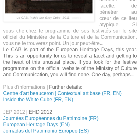
facette, de
pénétrer au
cœur de ce lieu
Le CAB,
Inside the Grey Cube
, 2011.
source
atypique. Si
vous cherchez le programme de ses festivités sur le site
officiel du Ministère de la Culture et de la Communication,
vous ne le trouverez point. Un jour peut-être...
Le CAB is part of the European Heritage Days, this year.
This is an opportunity for us to reveal a facet and getting to
the heart of this unusual place. If you look for the festive
programme on the official website of the Ministry of Culture
and Communication, you will find none. One day, perhaps...
Plus d'informations
| Further details:
Centre d'art beauceron | Contextual art base (FR, EN)
Inside the White Cube (FR, EN)
JEP 2012
| EHD 2012
Journées Européennes du Patrimoine (FR)
European Heritage Days (EN)
Jornadas del Patrimonio Europeo (ES)