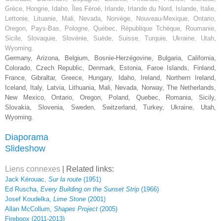
Grèce,
Hongrie, Idaho, Îles Féroé, Irlande, Irlande du Nord, Islande, Italie,
Lettonie, Lituanie, Mali, Nevada, Norvège, Nouveau-Mexique, Ontario,
Oregon, Pays-Bas, Pologne, Québec, République Tchèque, Roumanie,
Sicile, Slovaquie, Slovénie, Suède, Suisse, Turquie, Ukraine, Utah,
Wyoming.
G
ermany, Arizona, Belgium, Bosnie-Herzégovine, Bulgaria, California,
Colorado
,
Czech Republic, Denmark, Estonia,
Faroe Islands,
Finland,
France, Gibraltar,
Greece,
Hungary, Idaho, Ireland, Northern Ireland,
Iceland, Italy, Latvia, Lithuania, Mali, Nevada, Norway,
The Netherlands,
New Mexico, Ontario, Oregon, Poland, Quebec, Romania,
Sicily,
Slovakia, Slovenia, Sweden, Switzerland, Turkey, Ukraine, Utah,
Wyoming.
Diaporama
Slideshow
Liens connexes
| Related links:
Jack Kérouac,
Sur la route
(
1951)
E
d
Ruscha,
Every Building on the Sunset Strip
(1966)
Josef Koudelka,
Lime Ston
e
(2001)
Allan McCollum,
Shapes Project
(2005)
Fireboox (2011-2013)