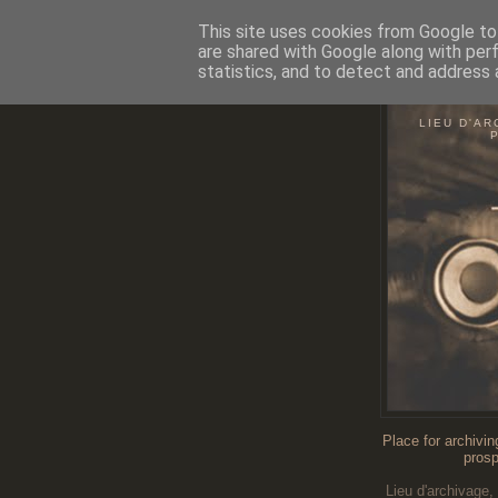
This site uses cookies from Google to 
are shared with Google along with per
statistics, and to detect and address 
O
LIEU D'AR
Place for archivin
prosp
Lieu d'archivage,