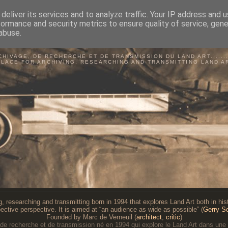
deliver its services and to analyze traffic. Your IP address and 
formance and security metrics to ensure quality of service, gen
abuse.
BSERVATOIRE DU LAND A
CHIVAGE, DE RECHERCHE ET DE TRANSMISSION DU LAND ART...........
PLACE FOR ARCHIVING, RESEARCHING AND TRANSMITTING LAND A
g, researching and transmitting born in 1994 that explores Land Art both in histo
ective perspective. It is aimed at “an audience as wide as possible” (
Gerry S
Founded by Marc de Verneuil (
architect
,
critic
)
 de recherche et de transmission né en 1994 qui explore le Land Art dans une