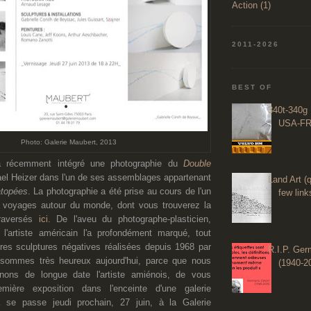
Action (1)
2011-2026
BEST OF
340t-340g 
USA-FR
Photo: Galerie Maubert, 2013
 récemment intégré une photographie du
Double
el Heizer
dans l'un de ses assemblages appartenant
Land Art (q
topées
. La photographie a été prise au cours de l'un
few links
voyages autour du monde, dont vous trouverez la
traversés
ici
. D
e l'aveu du photographe-plasticien,
 l'artiste américain
l'a profondément marqué
, tout
es sculptures négatives réalisées depuis 1968 par
R.I.P. Ge
 sommes très heureux aujourd'hui, parce que nous
(1940-2
enons de longue date
l'artiste amiénois,
de vous
mière exposition dans l'enceinte d'une galerie
a se passe jeudi prochain,
27 juin,
à la Galerie