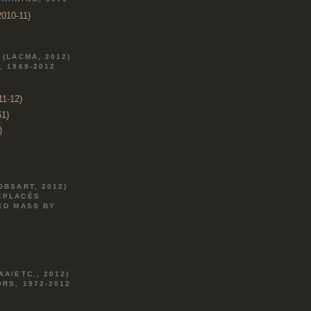
010-11)
 (LACMA, 2012)
, 1969-2012
11-12)
61)
)
OBSART, 2012)
ÉPLACÉS
ED MASS BY
AA/ETC., 2012)
RS, 1972-2012