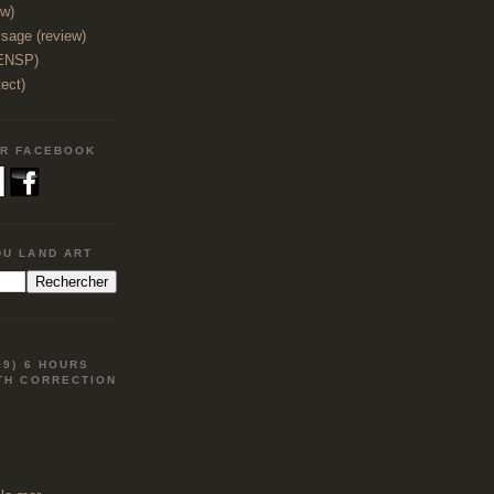
ew)
sage (review)
(ENSP)
tect)
UR FACEBOOK
DU LAND ART
09) 6 HOURS
TH CORRECTION
E