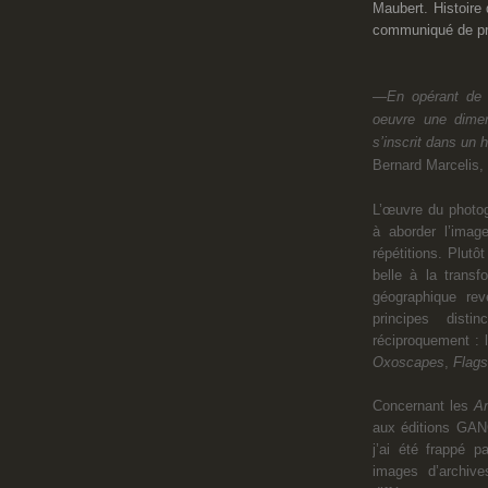
Maubert
. Histoire
communiqué de pr
—
En opérant de 
oeuvre une dimen
s’inscrit dans un 
Bernard Marcelis,
L’œuvre du photog
à aborder l’imag
répétitions. Plutôt
belle à la transf
géographique rev
principes dist
réciproquement :
Oxoscapes
,
Flags
Concernant les
A
aux éditions GAN
j’ai été frappé 
images d’archiv