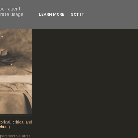
user-agent
erate usage
LEARN MORE
GOT IT
RT
...........
RT
rical, critical and
chum
)
 perspective aussi