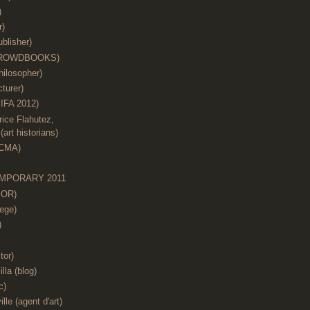
)
r)
blisher)
 (CROWDBOOKS)
hilosopher)
cturer)
IFA 2012)
ice Flahutez,
art historians)
ACMA)
MPORARY 2011
KOR)
ege)
)
tor)
illa (blog)
c)
lle (agent d'art)