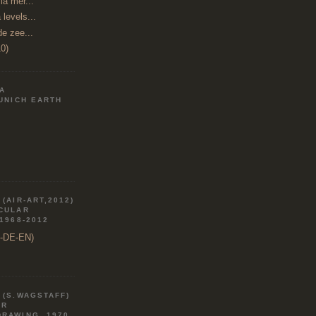
a mer...
 levels...
de zee...
0)
IA
MUNICH EARTH
(AIR-ART,2012)
RCULAR
 1968-2012
R-DE-EN)
 (S.WAGSTAFF)
AR
DRAWING, 1970