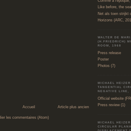
Comme à l'époque, l
Like before, the sea
Net als toen strijkt 
Horizons (ARC, 201
WALTER DE MAR
(H.FRIEDRICH) 
ROOM, 1968
Press release
Poster
Photos (7)
MICHAEL HEIZER 
TANGENTIAL CI
NEGATIVE LINE,
Official website (F
Press review (1)
Accueil
Article plus ancien
lier les commentaires (Atom)
MICHAEL HEIZER
CIRCULAR PLAN
DISPLACEMENT 