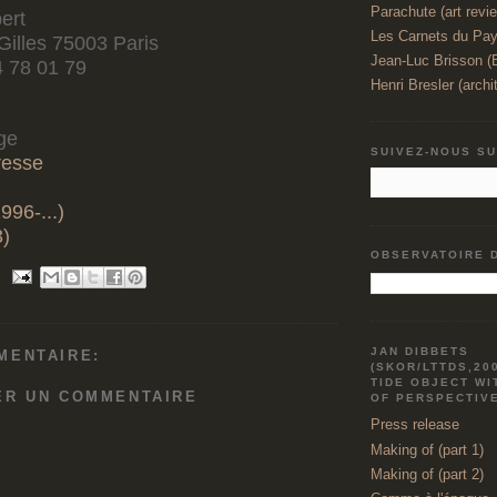
Parachute (art revi
bert
Les Carnets du Pay
-Gilles 75003 Paris
Jean-Luc Brisson 
4 78 01 79
Henri Bresler (archi
ge
SUIVEZ-NOUS S
resse
996-...)
3)
OBSERVATOIRE 
JAN DIBBETS
MENTAIRE:
(SKOR/LTTDS,20
TIDE OBJECT WI
ER UN COMMENTAIRE
OF PERSPECTIV
Press release
Making of (part 1)
Making of (part 2)