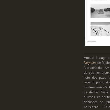
Arnaud Lesage a
Negative
de Micha
à la série des
Ana
de ses nombreux
liste des pays 
l'œuvre phare de
comme bien d'autr
ce dernier. Nous
suivons et sout
annoncer sa pre
parisienne. Cel