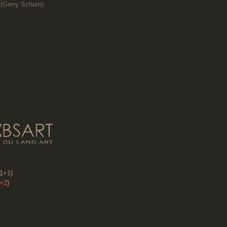
(
Gerry Schum)
91
+1
)
+2
)