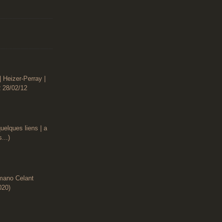
| Heizer-Perray |
 28/02/12
uelques liens | a
...)
rmano Celant
020)