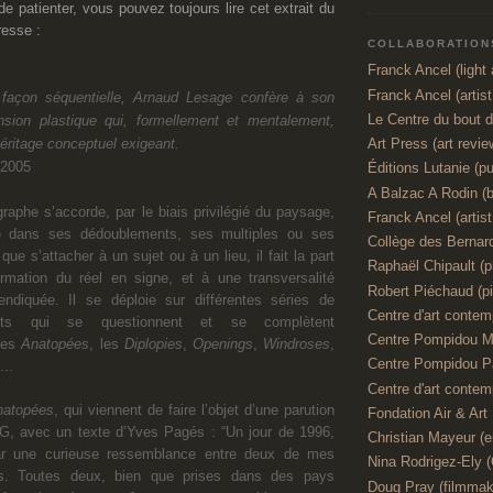
 de patienter, vous pouvez toujours lire cet extrait du
esse :
COLLABORATIONS
Franck Ancel (light a
Franck Ancel (artis
façon séquentielle, Arnaud Lesage confère à son
Le Centre du bout 
sion plastique qui, formellement et mentalement,
Art Press (art revie
héritage conceptuel exigeant.
 2005
Éditions Lutanie (pu
A Balzac A Rodin (
raphe s’accorde, par le biais privilégié du paysage,
Franck Ancel (artist,
e dans ses dédoublements, ses multiples ou ses
Collège des Bernar
 que s’attacher à un sujet ou à un lieu, il fait la part
Raphaël Chipault (p
ormation du réel en signe, et à une transversalité
Robert Piéchaud (pi
endiquée. Il se déploie sur différentes séries de
Centre d'art contemp
incts qui se questionnent et se complètent
Centre Pompidou M
 les
Anatopées
, les
Diplopies
,
Openings
,
Windroses
,
Centre Pompidou P
...
Centre d'art contemp
natopées
, qui viennent de faire l’objet d’une parution
Fondation Air & Art
G, avec un texte d’Yves Pagés : “Un jour de 1996,
Christian Mayeur (e
par une curieuse ressemblance entre deux de mes
Nina Rodrigez-Ely 
es. Toutes deux, bien que prises dans des pays
Doug Pray (filmmak