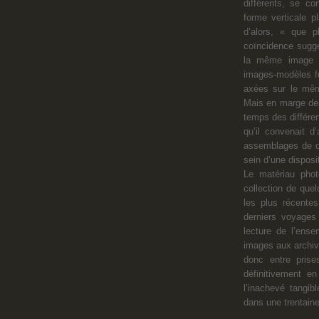
différents, se c
forme verticale 
d’alors, « que p
coïncidence suggér
la même image 
images-modèles fu
axées sur le même
Mais en marge des
temps des différe
qu’il convenait d
assemblages de qu
sein d’une disposit
Le matériau pho
collection de que
les plus récente
derniers voyages
lecture de l’ense
images aux archiv
donc entre prises
définitivement en
l’inachevé tangibl
dans une trentain