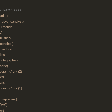
 (1997-2023)
rtist)
t, psychoanalyst)
du monde
w)
blisher)
bookshop)
 lecturer)
dins
hotographer)
anist)
orain d'Ivry (2)
etz
aris
orain d'Ivry (1)
ntrepreneur)
(OAC)
er)