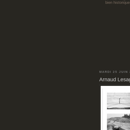
bien historique
MARDI 25 JUIN
Arnaud Lesag