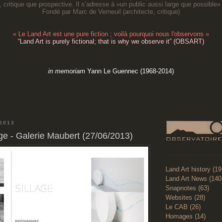
, critique que prospective. Il s’adresse à «un public aussi large que possible» 
Fondé par Marc de Verneuil (architecte, critique
)
«
Le Land Art est une pure fiction ; voilà pourquoi nous l'observons
»
“
Land Art is purely fictional; that is why we observe it
” (OBSART)
in memoriam
Yann Le Guennec (1968-2014)
 2013
e - Galerie Maubert (27/06/2013)
Land Art history (1
Land Art News (140
Snapnotes (63)
Websites (28)
Le CAB (26)
Homages (14)