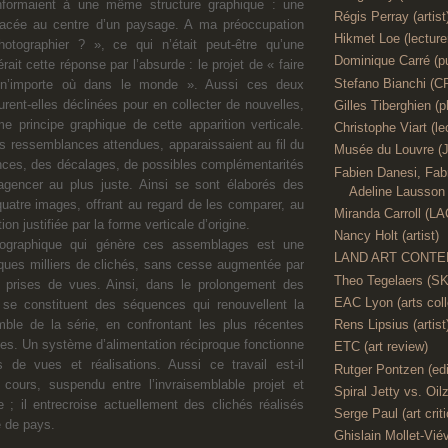
onformaient à une même structure graphique : une
Régis Perray (artist
placée au centre d’un paysage. A ma préoccupation
Hikmet Loe (lecture
hotographier ? », ce qui n’était peut-être qu’une
Dominique Carré (pu
ait cette réponse par l’absurde : le projet de « faire
Stefano Bianchi
n’importe où dans le monde ». Aussi ces deux
rent-elles déclinées pour en collecter de nouvelles,
Gilles Tiberghien (p
 principe graphique de cette apparition verticale.
Christophe Viart (le
 ressemblances attendues, apparaissaient au fil du
Musée du Louvre (J
nces, des décalages, de possibles complémentarités
Fabien Danesi, Fabr
’agencer au plus juste. Ainsi se sont élaborés des
Adeline Lausson (
atre images, offrant au regard de les comparer, au
Miranda Carroll (L
ion justifiée par la forme verticale d’origine.
Nancy Holt (artist)
tographique qui génère ces assemblages est une
LAND ART CONTE
lques milliers de clichés, sans cesse augmentée par
Theo Tegelaers (S
s prises de vues. Ainsi, dans le prolongement des
EAC Lyon (arts coll
 se constituent des séquences qui renouvellent la
Rens Lipsius (artist
mble de la série, en confrontant les plus récentes
es. Un système d’alimentation réciproque fonctionne
ETC (art review)
 de vues et réalisations. Aussi ce travail est-il
Rutger Pontzen (edi
 cours, suspendu entre l’invraisemblable projet et
Spiral Jetty vs. Oilz
e ; il entrecroise actuellement des clichés réalisés
Serge Paul (art criti
e de pays.
Ghislain Mollet-Viévi