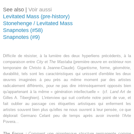
See also |
Voir aussi
Levitated Mass (pre-history)
Stonehenge / Levitated Mass
Snapnotes (#58)
Snapnotes (#9)
Difficile de résister
, à la lumière des deux hyperliens précédents, à la
comparaison
entre
City
et
The Mastaba
(
première œuvre en extérieur non
temporaire de Christo & Jeanne-Claude
). Gigantisme, forme, géométrie,
dur
abilité, tels sont les caractéristiques qui unisse
nt
d'emblée les deux
œuvres
imaginées à peu près au même moment
par
des artistes
radicalement différents, pour ne pas dire
intrinsèquement opposé
s
bien
qu'appartenant à la même « génération intellectuelle » (cf.
Land Art
de
Gilles A. Tiberghien)
. L'
interview qui suit conforte notre point de vue
,
et
fait oublier au passage ces étiquet
tes artistiques qui enfermen
t les
artistes souvent bien plus qu'elles ne nous ouvrent à leur pensée
, ce que
déplorait Germano Celant
peu de temps après avoir inventé l'Arte
Pover
a...
The Focus
:
Comment
une gigantesque structure
permanente
comme