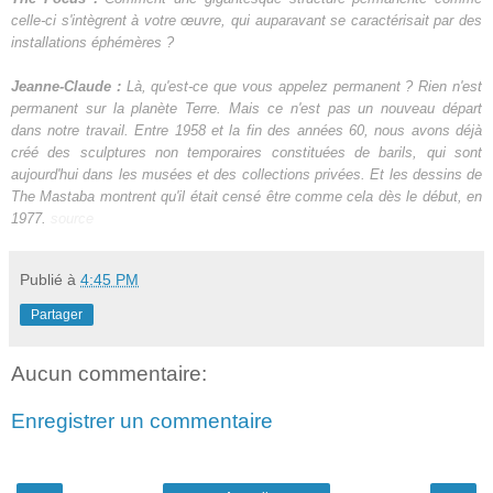
celle-ci
s'intègrent à votre
œuvre, qui
auparavant
se
caractérisait
par des
installations
éphémères
?
Jeanne-Claude
:
Là,
qu'est-ce que
vous appelez
permanent ?
Rien n'est
permanent
sur
la planète Terre
.
Mais ce n'est pas
un nouveau départ
dans
notre travail.
Entre
1958 et la
fin des années 60
,
nous avons déjà
créé
des sculptures
non temporaires
constituées
de
barils
, qui sont
aujourd'hui
dans les musées et
des
collections privées.
Et
les dessins
de
The
Mastaba
montrent qu'il
était censé
être comme cela
dès le début
,
en
1977.
source
Publié à
4:45 PM
Partager
Aucun commentaire:
Enregistrer un commentaire