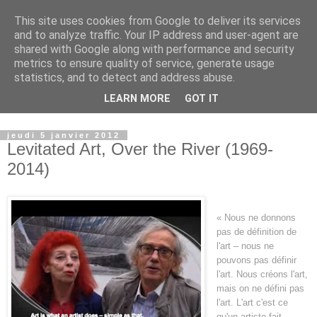
This site uses cookies from Google to deliver its services
Observatoire du Land Art
and to analyze traffic. Your IP address and user-agent are
shared with Google along with performance and security
metrics to ensure quality of service, generate usage
Lieu d'archivage, de recherche et de transmission du Land
statistics, and to detect and address abuse.
Art...................... place for archiving, researching and
LEARN MORE
GOT IT
transmitting Land Art
jeudi 5 janvier 2012
Levitated Art, Over the River (1969-
2014)
« Nous ne donnons
pas de définition de
l'art – nous ne
pouvons pas définir
l'art. Nous créons l'art,
mais on ne défini pas
l'art. L'art c'est ce
qu'un artiste fait –