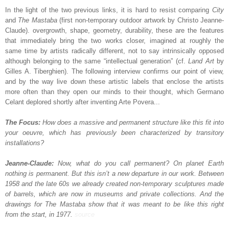
In the light of the two previous links, it is h
ard to resist
compari
ng
City
and
The Mastaba
(
first
non-
temporary
outdoor
artwork by
Christo
Jeanne
-
Claude
). overgrowth, shape, geometry, durability, these are the features
that
immediately
bring the two works
closer
, imagined at roughly the
same time by artists radically different, not to say intrinsically opposed
although belonging to the same
“
intellectual generation” (cf.
Land Art
by
Gilles A. Tiberghien). The following interview confirms our po
int of view
,
and by the way live down these artistic labels that enclose the artists
more often than they op
en our minds to
their th
ou
ght, which Germano
Celant deplored shortly after inventing Arte Povera
...
The Focus:
How does a massive and permanent structure like this fit into
your oeuvre, which has previously been characterized by transitory
installations?
Jeanne-Claude:
Now, what do you call permanent? On planet Earth
nothing is permanent. But this isn’t a new departure in our work. Between
1958 and the late 60s we already created non-temporary sculptures made
of barrels, which are now in museums and private collections. And the
drawings for The Mastaba show that it was meant to be like this right
from the start, in 1977.
source