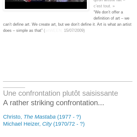
c’est tout. »
“We don’t offer a
definition of art – we
can’t define art. We create art, but we don’t define it. Art is what an artist
does – simple as that”
(
artWEEN,
15/07/2009)
_______________________________________________
________
Une confrontation plutôt saisissante
A rather striking confrontation
...
Christo,
The Mastaba
(1977 - ?)
Michael Heizer,
City
(1970/72 - ?)